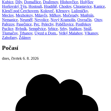
Kubice
,
Díly
,
Domažlice
,
Draženov
,
Hlohovčice
,
Holýšov
Horšovský Týn
,
Hostouň
,
Hradiště,
Chodov
,
Chrastavice
,
Kanice
,
Klenčí pod Čerchovem
,
Koloveč
,
Křenovy
,
Luženičky
,
Meclov
,
Mezholezy
,
Milavče
,
Miřkov
,
Močerady
,
Mutěnín
,
Nemanice
,
Neuměř
,
Nevolice
,
Nový Kramolín
,
Osvračín
,
Otov,
Pařezov
,
Pasečnice
,
Pec
,
Pelechy
,
Poběžovice
,
Postřekov
Puclice,
Rybník
,
Semněvice
,
Srbice
,
Srby
,
Staňkov
,
Stráž
,
Tlumačov
,
Trhanov
,
Újezd u Dom.
,
Velký Malahov
,
Vlkanov
,
Zahořany
,
Ždánov
Počasí
dnes, čtvrtek 6. 8. 2026