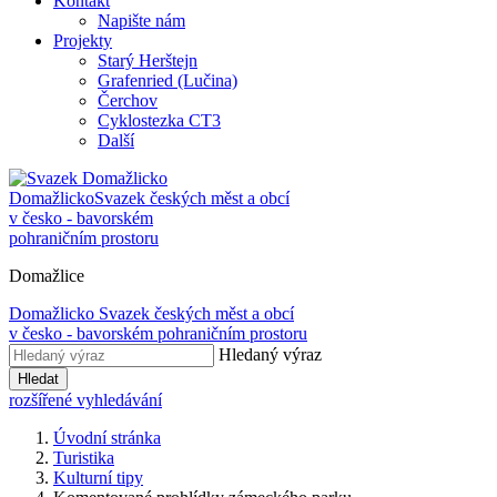
Kontakt
Napište nám
Projekty
Starý Herštejn
Grafenried (Lučina)
Čerchov
Cyklostezka CT3
Další
Domažlicko
Svazek českých měst a obcí
v česko - bavorském
pohraničním prostoru
Domažlice
Domažlicko
Svazek českých měst a obcí
v česko - bavorském pohraničním prostoru
Hledaný výraz
Hledat
rozšířené vyhledávání
Úvodní stránka
Turistika
Kulturní tipy