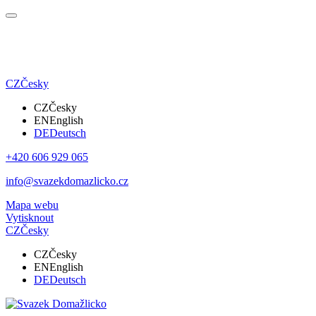
CZ
Česky
CZ
Česky
EN
English
DE
Deutsch
+420 606 929 065
info@svazekdomazlicko.cz
Mapa webu
Vytisknout
CZ
Česky
CZ
Česky
EN
English
DE
Deutsch