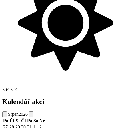
30/13 °C
Kalendář akcí
Srpen
2026
Po
Út
St
Čt
Pá
So
Ne
27
28
29
30
31
1
2