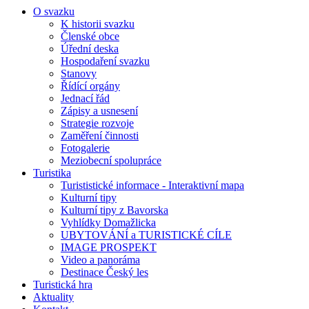
O svazku
K historii svazku
Členské obce
Úřední deska
Hospodaření svazku
Stanovy
Řídící orgány
Jednací řád
Zápisy a usnesení
Strategie rozvoje
Zaměření činnosti
Fotogalerie
Meziobecní spolupráce
Turistika
Turististické informace - Interaktivní mapa
Kulturní tipy
Kulturní tipy z Bavorska
Vyhlídky Domažlicka
UBYTOVÁNÍ a TURISTICKÉ CÍLE
IMAGE PROSPEKT
Video a panoráma
Destinace Český les
Turistická hra
Aktuality