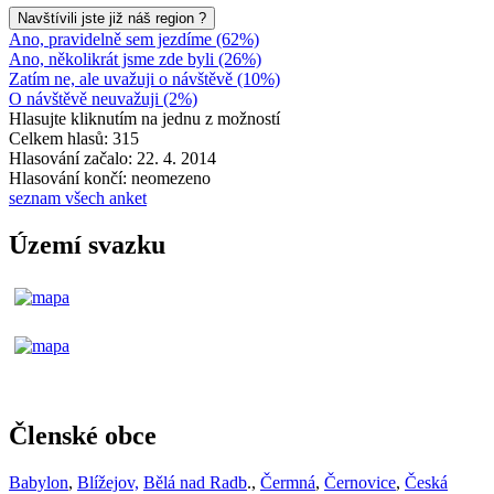
Navštívili jste již náš region ?
Ano, pravidelně sem jezdíme (62%)
Ano, několikrát jsme zde byli (26%)
Zatím ne, ale uvažuji o návštěvě (10%)
O návštěvě neuvažuji (2%)
Hlasujte kliknutím na jednu z možností
Celkem hlasů: 315
Hlasování začalo: 22. 4. 2014
Hlasování končí: neomezeno
seznam všech anket
Území svazku
Členské obce
Babylon
,
Blížejov,
Bělá nad Radb
.,
Čermná
,
Černovice
,
Česká