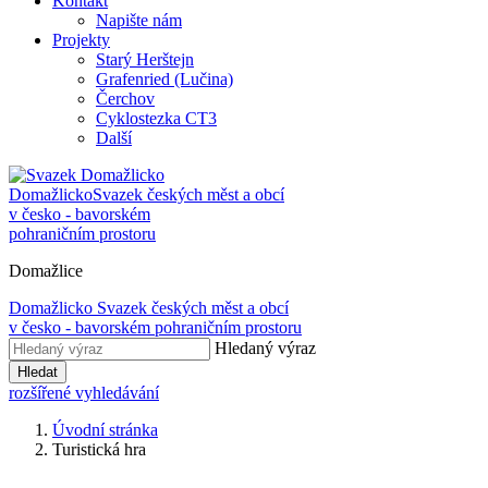
Kontakt
Napište nám
Projekty
Starý Herštejn
Grafenried (Lučina)
Čerchov
Cyklostezka CT3
Další
Domažlicko
Svazek českých měst a obcí
v česko - bavorském
pohraničním prostoru
Domažlice
Domažlicko
Svazek českých měst a obcí
v česko - bavorském pohraničním prostoru
Hledaný výraz
Hledat
rozšířené vyhledávání
Úvodní stránka
Turistická hra