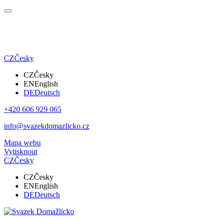
CZ
Česky
CZ
Česky
EN
English
DE
Deutsch
+420 606 929 065
info@svazekdomazlicko.cz
Mapa webu
Vytisknout
CZ
Česky
CZ
Česky
EN
English
DE
Deutsch