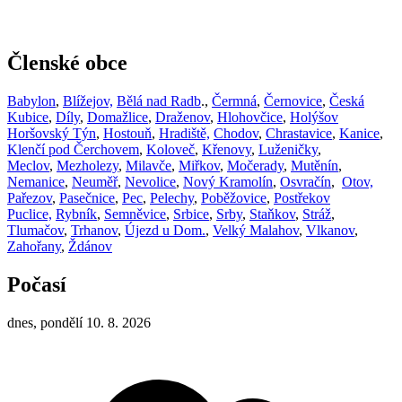
Členské obce
Babylon
,
Blížejov,
Bělá nad Radb
.,
Čermná
,
Černovice
,
Česká
Kubice
,
Díly
,
Domažlice
,
Draženov
,
Hlohovčice
,
Holýšov
Horšovský Týn
,
Hostouň
,
Hradiště,
Chodov
,
Chrastavice
,
Kanice
,
Klenčí pod Čerchovem
,
Koloveč
,
Křenovy
,
Luženičky
,
Meclov
,
Mezholezy
,
Milavče
,
Miřkov
,
Močerady
,
Mutěnín
,
Nemanice
,
Neuměř
,
Nevolice
,
Nový Kramolín
,
Osvračín
,
Otov,
Pařezov
,
Pasečnice
,
Pec
,
Pelechy
,
Poběžovice
,
Postřekov
Puclice,
Rybník
,
Semněvice
,
Srbice
,
Srby
,
Staňkov
,
Stráž
,
Tlumačov
,
Trhanov
,
Újezd u Dom.
,
Velký Malahov
,
Vlkanov
,
Zahořany
,
Ždánov
Počasí
dnes, pondělí 10. 8. 2026