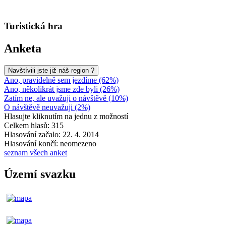
Turistická hra
Anketa
Navštívili jste již náš region ?
Ano, pravidelně sem jezdíme (62%)
Ano, několikrát jsme zde byli (26%)
Zatím ne, ale uvažuji o návštěvě (10%)
O návštěvě neuvažuji (2%)
Hlasujte kliknutím na jednu z možností
Celkem hlasů: 315
Hlasování začalo: 22. 4. 2014
Hlasování končí: neomezeno
seznam všech anket
Území svazku