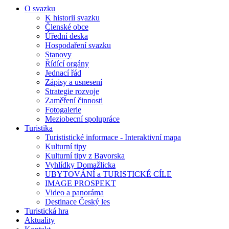
O svazku
K historii svazku
Členské obce
Úřední deska
Hospodaření svazku
Stanovy
Řídící orgány
Jednací řád
Zápisy a usnesení
Strategie rozvoje
Zaměření činnosti
Fotogalerie
Meziobecní spolupráce
Turistika
Turististické informace - Interaktivní mapa
Kulturní tipy
Kulturní tipy z Bavorska
Vyhlídky Domažlicka
UBYTOVÁNÍ a TURISTICKÉ CÍLE
IMAGE PROSPEKT
Video a panoráma
Destinace Český les
Turistická hra
Aktuality