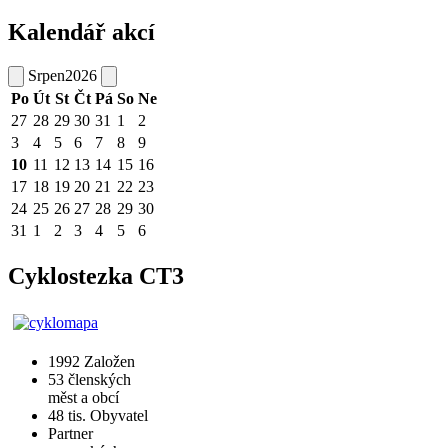
Kalendář akcí
Srpen
2026
Po
Út
St
Čt
Pá
So
Ne
27
28
29
30
31
1
2
3
4
5
6
7
8
9
10
11
12
13
14
15
16
17
18
19
20
21
22
23
24
25
26
27
28
29
30
31
1
2
3
4
5
6
Cyklostezka CT3
1992
Založen
53
členských
měst a obcí
48 tis.
Obyvatel
Partner