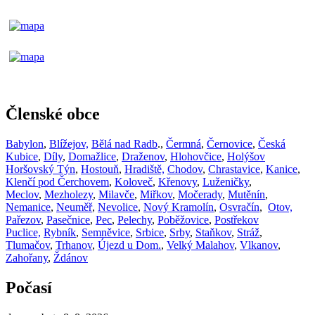
Členské obce
Babylon
,
Blížejov,
Bělá nad Radb
.,
Čermná
,
Černovice
,
Česká
Kubice
,
Díly
,
Domažlice
,
Draženov
,
Hlohovčice
,
Holýšov
Horšovský Týn
,
Hostouň
,
Hradiště,
Chodov
,
Chrastavice
,
Kanice
,
Klenčí pod Čerchovem
,
Koloveč
,
Křenovy
,
Luženičky
,
Meclov
,
Mezholezy
,
Milavče
,
Miřkov
,
Močerady
,
Mutěnín
,
Nemanice
,
Neuměř
,
Nevolice
,
Nový Kramolín
,
Osvračín
,
Otov,
Pařezov
,
Pasečnice
,
Pec
,
Pelechy
,
Poběžovice
,
Postřekov
Puclice,
Rybník
,
Semněvice
,
Srbice
,
Srby
,
Staňkov
,
Stráž
,
Tlumačov
,
Trhanov
,
Újezd u Dom.
,
Velký Malahov
,
Vlkanov
,
Zahořany
,
Ždánov
Počasí