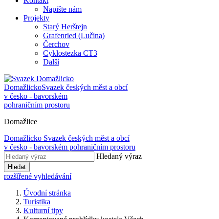
Kontakt
Napište nám
Projekty
Starý Herštejn
Grafenried (Lučina)
Čerchov
Cyklostezka CT3
Další
Domažlicko
Svazek českých měst a obcí
v česko - bavorském
pohraničním prostoru
Domažlice
Domažlicko
Svazek českých měst a obcí
v česko - bavorském pohraničním prostoru
Hledaný výraz
Hledat
rozšířené vyhledávání
Úvodní stránka
Turistika
Kulturní tipy