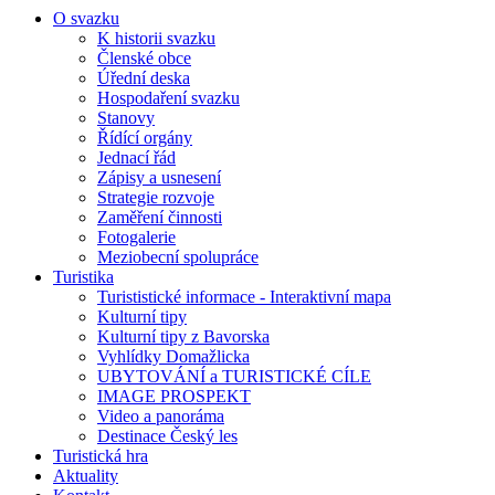
O svazku
K historii svazku
Členské obce
Úřední deska
Hospodaření svazku
Stanovy
Řídící orgány
Jednací řád
Zápisy a usnesení
Strategie rozvoje
Zaměření činnosti
Fotogalerie
Meziobecní spolupráce
Turistika
Turististické informace - Interaktivní mapa
Kulturní tipy
Kulturní tipy z Bavorska
Vyhlídky Domažlicka
UBYTOVÁNÍ a TURISTICKÉ CÍLE
IMAGE PROSPEKT
Video a panoráma
Destinace Český les
Turistická hra
Aktuality