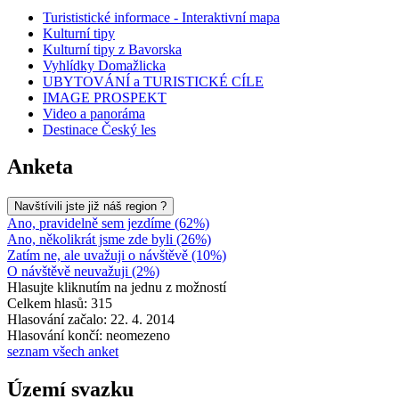
Turististické informace - Interaktivní mapa
Kulturní tipy
Kulturní tipy z Bavorska
Vyhlídky Domažlicka
UBYTOVÁNÍ a TURISTICKÉ CÍLE
IMAGE PROSPEKT
Video a panoráma
Destinace Český les
Anketa
Navštívili jste již náš region ?
Ano, pravidelně sem jezdíme (62%)
Ano, několikrát jsme zde byli (26%)
Zatím ne, ale uvažuji o návštěvě (10%)
O návštěvě neuvažuji (2%)
Hlasujte kliknutím na jednu z možností
Celkem hlasů: 315
Hlasování začalo: 22. 4. 2014
Hlasování končí: neomezeno
seznam všech anket
Území svazku