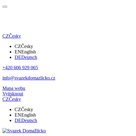
CZ
Česky
CZ
Česky
EN
English
DE
Deutsch
+420 606 929 065
info@svazekdomazlicko.cz
Mapa webu
Vytisknout
CZ
Česky
CZ
Česky
EN
English
DE
Deutsch