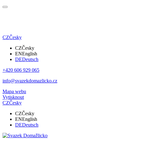
CZ
Česky
CZ
Česky
EN
English
DE
Deutsch
+420 606 929 065
info@svazekdomazlicko.cz
Mapa webu
Vytisknout
CZ
Česky
CZ
Česky
EN
English
DE
Deutsch