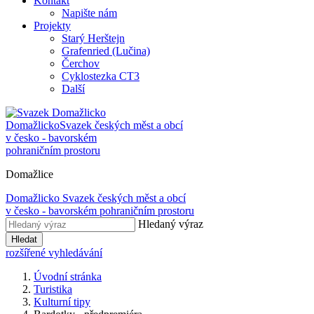
Kontakt
Napište nám
Projekty
Starý Herštejn
Grafenried (Lučina)
Čerchov
Cyklostezka CT3
Další
Domažlicko
Svazek českých měst a obcí
v česko - bavorském
pohraničním prostoru
Domažlice
Domažlicko
Svazek českých měst a obcí
v česko - bavorském pohraničním prostoru
Hledaný výraz
Hledat
rozšířené vyhledávání
Úvodní stránka
Turistika
Kulturní tipy