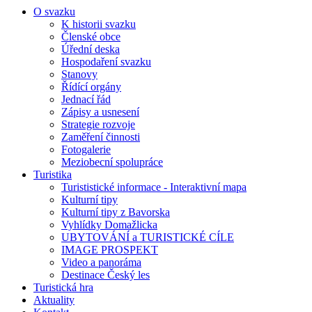
O svazku
K historii svazku
Členské obce
Úřední deska
Hospodaření svazku
Stanovy
Řídící orgány
Jednací řád
Zápisy a usnesení
Strategie rozvoje
Zaměření činnosti
Fotogalerie
Meziobecní spolupráce
Turistika
Turististické informace - Interaktivní mapa
Kulturní tipy
Kulturní tipy z Bavorska
Vyhlídky Domažlicka
UBYTOVÁNÍ a TURISTICKÉ CÍLE
IMAGE PROSPEKT
Video a panoráma
Destinace Český les
Turistická hra
Aktuality