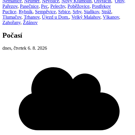
Nemanice
,
Neuměř
,
Nevolice
,
Nový Kramolín
,
Osvračín
,
Otov,
Pařezov
,
Pasečnice
,
Pec
,
Pelechy
,
Poběžovice
,
Postřekov
Puclice,
Rybník
,
Semněvice
,
Srbice
,
Srby
,
Staňkov
,
Stráž
,
Tlumačov
,
Trhanov
,
Újezd u Dom.
,
Velký Malahov
,
Vlkanov
,
Zahořany
,
Ždánov
Počasí
dnes, čtvrtek 6. 8. 2026