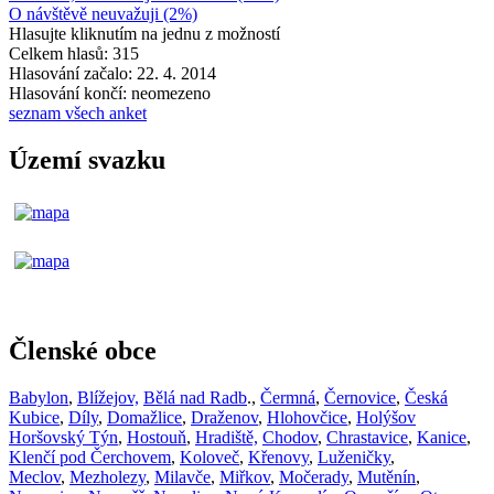
O návštěvě neuvažuji (2%)
Hlasujte kliknutím na jednu z možností
Celkem hlasů: 315
Hlasování začalo: 22. 4. 2014
Hlasování končí: neomezeno
seznam všech anket
Území svazku
Členské obce
Babylon
,
Blížejov,
Bělá nad Radb
.,
Čermná
,
Černovice
,
Česká
Kubice
,
Díly
,
Domažlice
,
Draženov
,
Hlohovčice
,
Holýšov
Horšovský Týn
,
Hostouň
,
Hradiště,
Chodov
,
Chrastavice
,
Kanice
,
Klenčí pod Čerchovem
,
Koloveč
,
Křenovy
,
Luženičky
,
Meclov
,
Mezholezy
,
Milavče
,
Miřkov
,
Močerady
,
Mutěnín
,