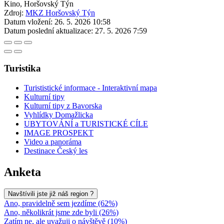
Kino, Horšovský Týn
Zdroj:
MKZ Horšovský Týn
Datum vložení:
26. 5. 2026 10:58
Datum poslední aktualizace:
27. 5. 2026 7:59
Turistika
Turististické informace - Interaktivní mapa
Kulturní tipy
Kulturní tipy z Bavorska
Vyhlídky Domažlicka
UBYTOVÁNÍ a TURISTICKÉ CÍLE
IMAGE PROSPEKT
Video a panoráma
Destinace Český les
Anketa
Navštívili jste již náš region ?
Ano, pravidelně sem jezdíme (62%)
Ano, několikrát jsme zde byli (26%)
Zatím ne, ale uvažuji o návštěvě (10%)