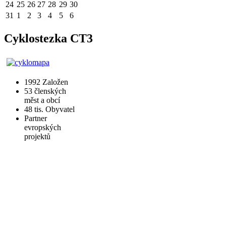
24
25
26
27
28
29
30
31
1
2
3
4
5
6
Cyklostezka CT3
1992
Založen
53
členských
měst a obcí
48 tis.
Obyvatel
Partner
evropských
projektů