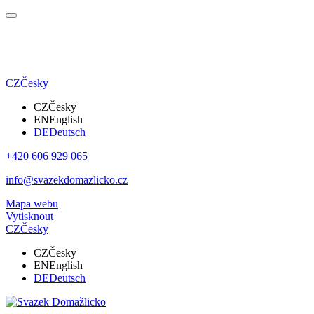
CZ
Česky
CZ
Česky
EN
English
DE
Deutsch
+420 606 929 065
info@svazekdomazlicko.cz
Mapa webu
Vytisknout
CZ
Česky
CZ
Česky
EN
English
DE
Deutsch