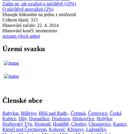
Zatím ne, ale uvažuji o návštěvě (10%)
O návštěvě neuvažuji (2%)
Hlasujte kliknutím na jednu z možností
Celkem hlasů: 315
Hlasování začalo: 22. 4. 2014
Hlasování končí: neomezeno
seznam všech anket
Území svazku
Členské obce
Babylon
,
Blížejov,
Bělá nad Radb
.,
Čermná
,
Černovice
,
Česká
Kubice
,
Díly
,
Domažlice
,
Draženov
,
Hlohovčice
,
Holýšov
Horšovský Týn
,
Hostouň
,
Hradiště,
Chodov
,
Chrastavice
,
Kanice
,
Klenčí pod Čerchovem
,
Koloveč
,
Křenovy
,
Luženičky
,