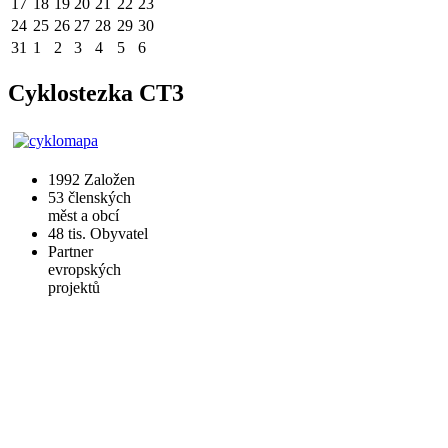
17
18
19
20
21
22
23
24
25
26
27
28
29
30
31
1
2
3
4
5
6
Cyklostezka CT3
1992
Založen
53
členských
měst a obcí
48 tis.
Obyvatel
Partner
evropských
projektů