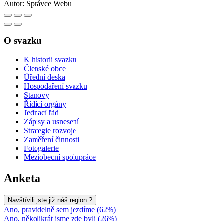
Autor:
Správce Webu
O svazku
K historii svazku
Členské obce
Úřední deska
Hospodaření svazku
Stanovy
Řídící orgány
Jednací řád
Zápisy a usnesení
Strategie rozvoje
Zaměření činnosti
Fotogalerie
Meziobecní spolupráce
Anketa
Navštívili jste již náš region ?
Ano, pravidelně sem jezdíme (62%)
Ano, několikrát jsme zde byli (26%)