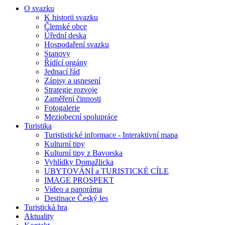
O svazku
K historii svazku
Členské obce
Úřední deska
Hospodaření svazku
Stanovy
Řídící orgány
Jednací řád
Zápisy a usnesení
Strategie rozvoje
Zaměření činnosti
Fotogalerie
Meziobecní spolupráce
Turistika
Turististické informace - Interaktivní mapa
Kulturní tipy
Kulturní tipy z Bavorska
Vyhlídky Domažlicka
UBYTOVÁNÍ a TURISTICKÉ CÍLE
IMAGE PROSPEKT
Video a panoráma
Destinace Český les
Turistická hra
Aktuality