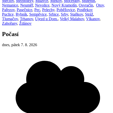
Meclov
,
Mezholezy
,
Milavče
,
Miřkov
,
Močerady
,
Mutěnín
,
Nemanice
,
Neuměř
,
Nevolice
,
Nový Kramolín
,
Osvračín
,
Otov,
Pařezov
,
Pasečnice
,
Pec
,
Pelechy
,
Poběžovice
,
Postřekov
Puclice,
Rybník
,
Semněvice
,
Srbice
,
Srby
,
Staňkov
,
Stráž
,
Tlumačov
,
Trhanov
,
Újezd u Dom.
,
Velký Malahov
,
Vlkanov
,
Zahořany
,
Ždánov
Počasí
dnes, pátek 7. 8. 2026