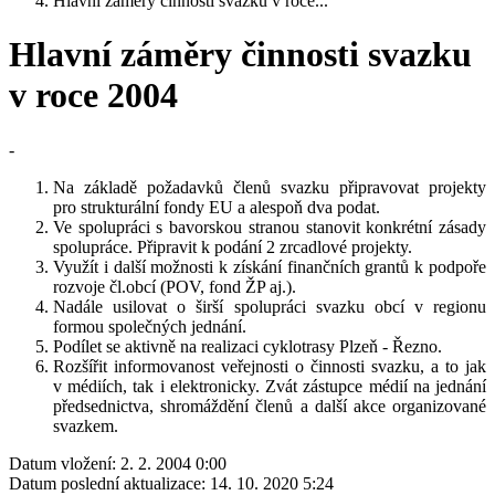
Hlavní záměry činnosti svazku v roce...
Hlavní záměry činnosti svazku
v roce 2004
-
Na základě požadavků členů svazku připravovat projekty
pro strukturální fondy EU a alespoň dva podat.
Ve spolupráci s bavorskou stranou stanovit konkrétní zásady
spolupráce. Připravit k podání 2 zrcadlové projekty.
Využít i další možnosti k získání finančních grantů k podpoře
rozvoje čl.obcí (POV, fond ŽP aj.).
Nadále usilovat o širší spolupráci svazku obcí v regionu
formou společných jednání.
Podílet se aktivně na realizaci cyklotrasy Plzeň - Řezno.
Rozšířit informovanost veřejnosti o činnosti svazku, a to jak
v médiích, tak i elektronicky. Zvát zástupce médií na jednání
předsednictva, shromáždění členů a další akce organizované
svazkem.
Datum vložení:
2. 2. 2004 0:00
Datum poslední aktualizace:
14. 10. 2020 5:24