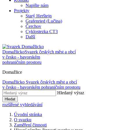
Kontakt
Napište nám
Projekty
Starý Herštejn
Grafenried (Lučina)
Čerchov
Cyklostezka CT3
Další
Domažlicko
Svazek českých měst a obcí
v česko - bavorském
pohraničním prostoru
Domažlice
Domažlicko
Svazek českých měst a obcí
v česko - bavorském pohraničním prostoru
Hledaný výraz
Hledat
rozšířené vyhledávání
Úvodní stránka
O svazku
Zaměření činnosti