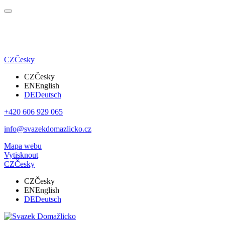
CZ
Česky
CZ
Česky
EN
English
DE
Deutsch
+420 606 929 065
info@svazekdomazlicko.cz
Mapa webu
Vytisknout
CZ
Česky
CZ
Česky
EN
English
DE
Deutsch