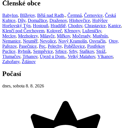
Členské obce
Babylon
,
Blížejov,
Bělá nad Radb
.,
Čermná
,
Černovice
,
Česká
Kubice
,
Díly
,
Domažlice
,
Draženov
,
Hlohovčice
,
Holýšov
Horšovský Týn
,
Hostouň
,
Hradiště,
Chodov
,
Chrastavice
,
Kanice
,
Klenčí pod Čerchovem
,
Koloveč
,
Křenovy
,
Luženičky
,
Meclov
,
Mezholezy
,
Milavče
,
Miřkov
,
Močerady
,
Mutěnín
,
Nemanice
,
Neuměř
,
Nevolice
,
Nový Kramolín
,
Osvračín
,
Otov,
Pařezov
,
Pasečnice
,
Pec
,
Pelechy
,
Poběžovice
,
Postřekov
Puclice,
Rybník
,
Semněvice
,
Srbice
,
Srby
,
Staňkov
,
Stráž
,
Tlumačov
,
Trhanov
,
Újezd u Dom.
,
Velký Malahov
,
Vlkanov
,
Zahořany
,
Ždánov
Počasí
dnes, sobota 8. 8. 2026