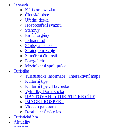
O svazku
K historii svazku
Členské obce
Úřední deska
Hospodaření svazku
Stanovy
Řídící orgány
Jednací řád
Zápisy a usnesení
Strategie rozvoje
Zaměření činnosti
Fotogalerie
Meziobecní spolupráce
Turistika
Turististické informace - Interaktivní mapa
Kulturní tipy
Kulturní tipy z Bavorska
Vyhlídky Domažlicka
UBYTOVÁNÍ a TURISTICKÉ CÍLE
IMAGE PROSPEKT
Video a panoráma
Destinace Český les
Turistická hra
Aktuality