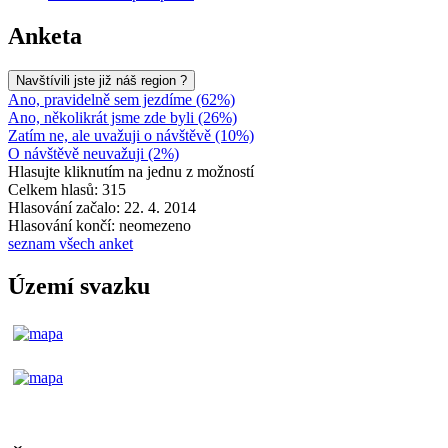
Anketa
Navštívili jste již náš region ?
Ano, pravidelně sem jezdíme (62%)
Ano, několikrát jsme zde byli (26%)
Zatím ne, ale uvažuji o návštěvě (10%)
O návštěvě neuvažuji (2%)
Hlasujte kliknutím na jednu z možností
Celkem hlasů: 315
Hlasování začalo: 22. 4. 2014
Hlasování končí: neomezeno
seznam všech anket
Území svazku