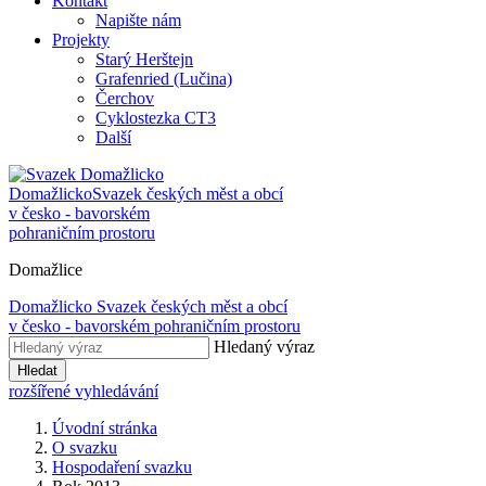
Kontakt
Napište nám
Projekty
Starý Herštejn
Grafenried (Lučina)
Čerchov
Cyklostezka CT3
Další
Domažlicko
Svazek českých měst a obcí
v česko - bavorském
pohraničním prostoru
Domažlice
Domažlicko
Svazek českých měst a obcí
v česko - bavorském pohraničním prostoru
Hledaný výraz
Hledat
rozšířené vyhledávání
Úvodní stránka
O svazku
Hospodaření svazku