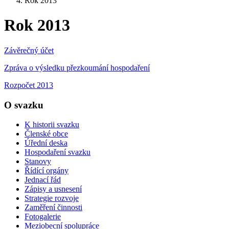
Rok 2013
Rok 2013
Závěrečný účet
Zpráva o výsledku přezkoumání hospodaření
Rozpočet 2013
O svazku
K historii svazku
Členské obce
Úřední deska
Hospodaření svazku
Stanovy
Řídící orgány
Jednací řád
Zápisy a usnesení
Strategie rozvoje
Zaměření činnosti
Fotogalerie
Meziobecní spolupráce