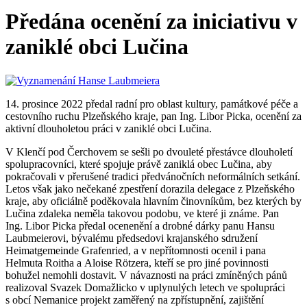
Předána ocenění za iniciativu v
zaniklé obci Lučina
14. prosince 2022 předal radní pro oblast kultury, památkové péče a
cestovního ruchu Plzeňského kraje, pan Ing. Libor Picka, ocenění za
aktivní dlouholetou práci v zaniklé obci Lučina.
V Klenčí pod Čerchovem se sešli po dvouleté přestávce dlouholetí
spolupracovníci, které spojuje právě zaniklá obec Lučina, aby
pokračovali v přerušené tradici předvánočních neformálních setkání.
Letos však jako nečekané zpestření dorazila delegace z Plzeňského
kraje, aby oficiálně poděkovala hlavním činovníkům, bez kterých by
Lučina zdaleka neměla takovou podobu, ve které ji známe. Pan
Ing. Libor Picka předal ocenenění a drobné dárky panu Hansu
Laubmeierovi, bývalému předsedovi krajanského sdružení
Heimatgemeinde Grafenried, a v nepřítomnosti ocenil i pana
Helmuta Roitha a Aloise Rötzera, kteří se pro jiné povinnosti
bohužel nemohli dostavit. V návaznosti na práci zmíněných pánů
realizoval Svazek Domažlicko v uplynulých letech ve spolupráci
s obcí Nemanice projekt zaměřený na zpřístupnění, zajištění