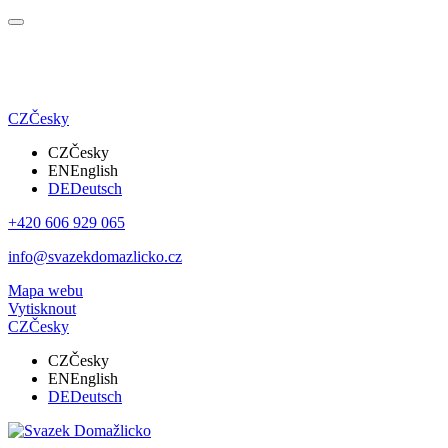
CZ
Česky
CZ
Česky
EN
English
DE
Deutsch
+420 606 929 065
info@svazekdomazlicko.cz
Mapa webu
Vytisknout
CZ
Česky
CZ
Česky
EN
English
DE
Deutsch