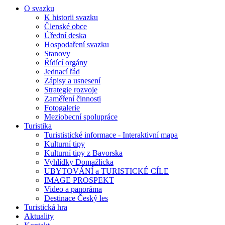
O svazku
K historii svazku
Členské obce
Úřední deska
Hospodaření svazku
Stanovy
Řídící orgány
Jednací řád
Zápisy a usnesení
Strategie rozvoje
Zaměření činnosti
Fotogalerie
Meziobecní spolupráce
Turistika
Turististické informace - Interaktivní mapa
Kulturní tipy
Kulturní tipy z Bavorska
Vyhlídky Domažlicka
UBYTOVÁNÍ a TURISTICKÉ CÍLE
IMAGE PROSPEKT
Video a panoráma
Destinace Český les
Turistická hra
Aktuality