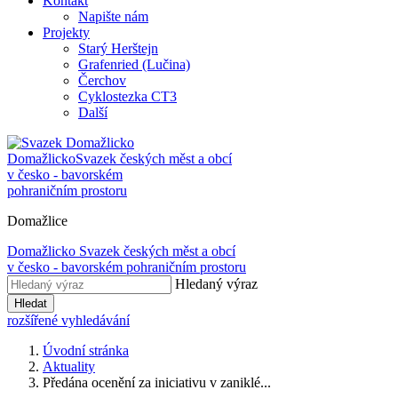
Kontakt
Napište nám
Projekty
Starý Herštejn
Grafenried (Lučina)
Čerchov
Cyklostezka CT3
Další
Domažlicko
Svazek českých měst a obcí
v česko - bavorském
pohraničním prostoru
Domažlice
Domažlicko
Svazek českých měst a obcí
v česko - bavorském pohraničním prostoru
Hledaný výraz
Hledat
rozšířené vyhledávání
Úvodní stránka
Aktuality
Předána ocenění za iniciativu v zaniklé...