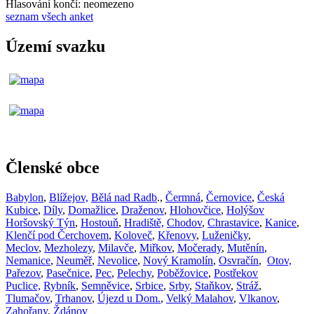
Hlasování končí: neomezeno
seznam všech anket
Území svazku
Členské obce
Babylon
,
Blížejov,
Bělá nad Radb
.,
Čermná
,
Černovice
,
Česká
Kubice
,
Díly
,
Domažlice
,
Draženov
,
Hlohovčice
,
Holýšov
Horšovský Týn
,
Hostouň
,
Hradiště,
Chodov
,
Chrastavice
,
Kanice
,
Klenčí pod Čerchovem
,
Koloveč
,
Křenovy
,
Luženičky
,
Meclov
,
Mezholezy
,
Milavče
,
Miřkov
,
Močerady
,
Mutěnín
,
Nemanice
,
Neuměř
,
Nevolice
,
Nový Kramolín
,
Osvračín
,
Otov,
Pařezov
,
Pasečnice
,
Pec
,
Pelechy
,
Poběžovice
,
Postřekov
Puclice,
Rybník
,
Semněvice
,
Srbice
,
Srby
,
Staňkov
,
Stráž
,
Tlumačov
,
Trhanov
,
Újezd u Dom.
,
Velký Malahov
,
Vlkanov
,
Zahořany
,
Ždánov