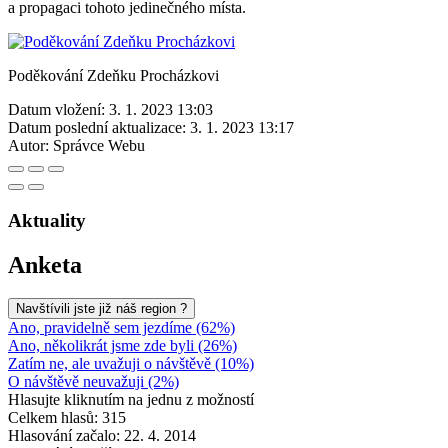
a propagaci tohoto jedinečného místa.
Poděkování Zdeňku Procházkovi
Datum vložení:
3. 1. 2023 13:03
Datum poslední aktualizace:
3. 1. 2023 13:17
Autor:
Správce Webu
Aktuality
Anketa
Navštívili jste již náš region ?
Ano, pravidelně sem jezdíme (62%)
Ano, několikrát jsme zde byli (26%)
Zatím ne, ale uvažuji o návštěvě (10%)
O návštěvě neuvažuji (2%)
Hlasujte kliknutím na jednu z možností
Celkem hlasů: 315
Hlasování začalo: 22. 4. 2014