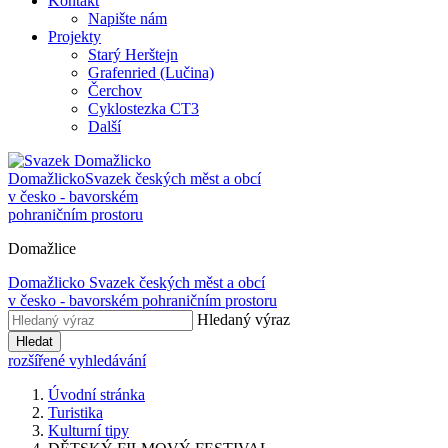
Kontakt
Napište nám
Projekty
Starý Herštejn
Grafenried (Lučina)
Čerchov
Cyklostezka CT3
Další
Domažlicko
Svazek českých měst a obcí
v česko - bavorském
pohraničním prostoru
Domažlice
Domažlicko
Svazek českých měst a obcí
v česko - bavorském pohraničním prostoru
Hledaný výraz
Hledat
rozšířené vyhledávání
Úvodní stránka
Turistika
Kulturní tipy