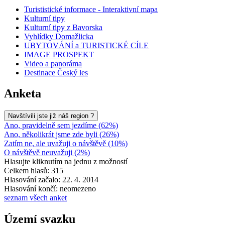
Turististické informace - Interaktivní mapa
Kulturní tipy
Kulturní tipy z Bavorska
Vyhlídky Domažlicka
UBYTOVÁNÍ a TURISTICKÉ CÍLE
IMAGE PROSPEKT
Video a panoráma
Destinace Český les
Anketa
Navštívili jste již náš region ?
Ano, pravidelně sem jezdíme (62%)
Ano, několikrát jsme zde byli (26%)
Zatím ne, ale uvažuji o návštěvě (10%)
O návštěvě neuvažuji (2%)
Hlasujte kliknutím na jednu z možností
Celkem hlasů: 315
Hlasování začalo: 22. 4. 2014
Hlasování končí: neomezeno
seznam všech anket
Území svazku