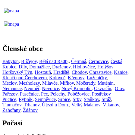
Členské obce
Babylon
,
Blížejov,
Bělá nad Radb
.,
Čermná
,
Černovice
,
Česká
Kubice
,
Díly
,
Domažlice
,
Draženov
,
Hlohovčice
,
Holýšov
Horšovský Týn
,
Hostouň
,
Hradiště,
Chodov
,
Chrastavice
,
Kanice
,
Klenčí pod Čerchovem
,
Koloveč
,
Křenovy
,
Luženičky
,
Meclov
,
Mezholezy
,
Milavče
,
Miřkov
,
Močerady
,
Mutěnín
,
Nemanice
,
Neuměř
,
Nevolice
,
Nový Kramolín
,
Osvračín
,
Otov,
Pařezov
,
Pasečnice
,
Pec
,
Pelechy
,
Poběžovice
,
Postřekov
Puclice,
Rybník
,
Semněvice
,
Srbice
,
Srby
,
Staňkov
,
Stráž
,
Tlumačov
,
Trhanov
,
Újezd u Dom.
,
Velký Malahov
,
Vlkanov
,
Zahořany
,
Ždánov
Počasí