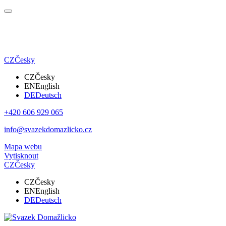
CZ
Česky
CZ
Česky
EN
English
DE
Deutsch
+420 606 929 065
info@svazekdomazlicko.cz
Mapa webu
Vytisknout
CZ
Česky
CZ
Česky
EN
English
DE
Deutsch