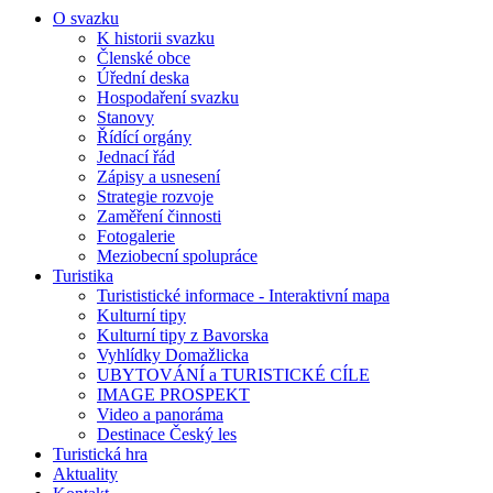
O svazku
K historii svazku
Členské obce
Úřední deska
Hospodaření svazku
Stanovy
Řídící orgány
Jednací řád
Zápisy a usnesení
Strategie rozvoje
Zaměření činnosti
Fotogalerie
Meziobecní spolupráce
Turistika
Turististické informace - Interaktivní mapa
Kulturní tipy
Kulturní tipy z Bavorska
Vyhlídky Domažlicka
UBYTOVÁNÍ a TURISTICKÉ CÍLE
IMAGE PROSPEKT
Video a panoráma
Destinace Český les
Turistická hra
Aktuality