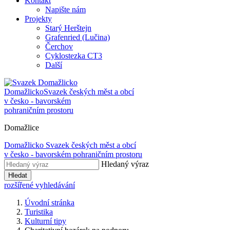
Kontakt
Napište nám
Projekty
Starý Herštejn
Grafenried (Lučina)
Čerchov
Cyklostezka CT3
Další
Domažlicko
Svazek českých měst a obcí
v česko - bavorském
pohraničním prostoru
Domažlice
Domažlicko
Svazek českých měst a obcí
v česko - bavorském pohraničním prostoru
Hledaný výraz
Hledat
rozšířené vyhledávání
Úvodní stránka
Turistika
Kulturní tipy