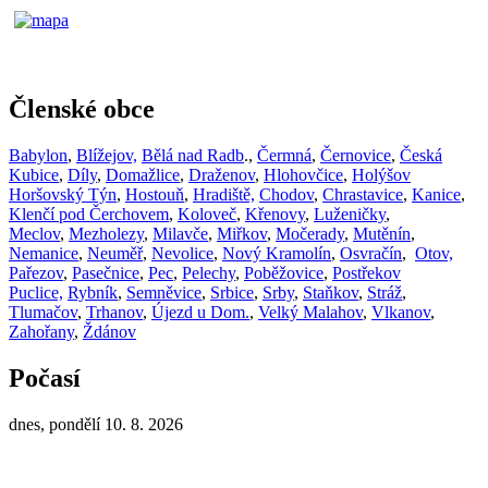
Členské obce
Babylon
,
Blížejov,
Bělá nad Radb
.,
Čermná
,
Černovice
,
Česká
Kubice
,
Díly
,
Domažlice
,
Draženov
,
Hlohovčice
,
Holýšov
Horšovský Týn
,
Hostouň
,
Hradiště,
Chodov
,
Chrastavice
,
Kanice
,
Klenčí pod Čerchovem
,
Koloveč
,
Křenovy
,
Luženičky
,
Meclov
,
Mezholezy
,
Milavče
,
Miřkov
,
Močerady
,
Mutěnín
,
Nemanice
,
Neuměř
,
Nevolice
,
Nový Kramolín
,
Osvračín
,
Otov,
Pařezov
,
Pasečnice
,
Pec
,
Pelechy
,
Poběžovice
,
Postřekov
Puclice,
Rybník
,
Semněvice
,
Srbice
,
Srby
,
Staňkov
,
Stráž
,
Tlumačov
,
Trhanov
,
Újezd u Dom.
,
Velký Malahov
,
Vlkanov
,
Zahořany
,
Ždánov
Počasí
dnes, pondělí 10. 8. 2026