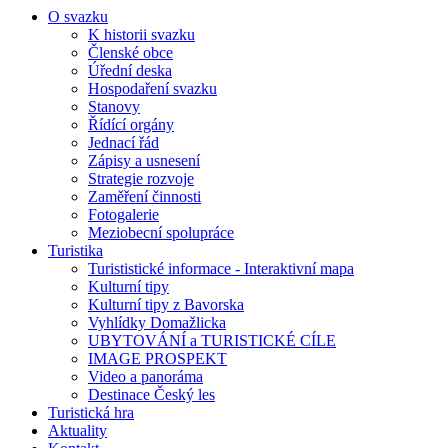
O svazku
K historii svazku
Členské obce
Úřední deska
Hospodaření svazku
Stanovy
Řídící orgány
Jednací řád
Zápisy a usnesení
Strategie rozvoje
Zaměření činnosti
Fotogalerie
Meziobecní spolupráce
Turistika
Turististické informace - Interaktivní mapa
Kulturní tipy
Kulturní tipy z Bavorska
Vyhlídky Domažlicka
UBYTOVÁNÍ a TURISTICKÉ CÍLE
IMAGE PROSPEKT
Video a panoráma
Destinace Český les
Turistická hra
Aktuality