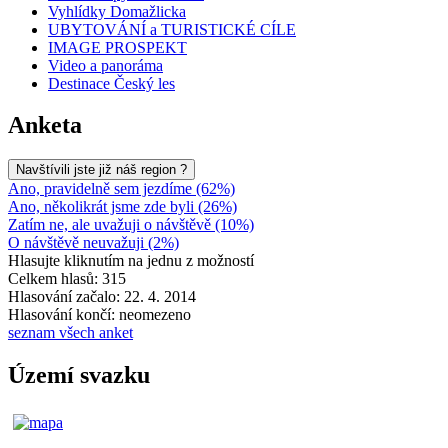
Vyhlídky Domažlicka
UBYTOVÁNÍ a TURISTICKÉ CÍLE
IMAGE PROSPEKT
Video a panoráma
Destinace Český les
Anketa
Navštívili jste již náš region ?
Ano, pravidelně sem jezdíme (62%)
Ano, několikrát jsme zde byli (26%)
Zatím ne, ale uvažuji o návštěvě (10%)
O návštěvě neuvažuji (2%)
Hlasujte kliknutím na jednu z možností
Celkem hlasů: 315
Hlasování začalo: 22. 4. 2014
Hlasování končí: neomezeno
seznam všech anket
Území svazku