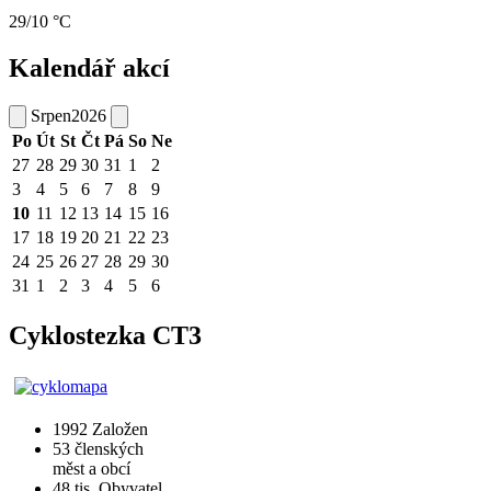
29/10 °C
Kalendář akcí
Srpen
2026
Po
Út
St
Čt
Pá
So
Ne
27
28
29
30
31
1
2
3
4
5
6
7
8
9
10
11
12
13
14
15
16
17
18
19
20
21
22
23
24
25
26
27
28
29
30
31
1
2
3
4
5
6
Cyklostezka CT3
1992
Založen
53
členských
měst a obcí
48 tis.
Obyvatel