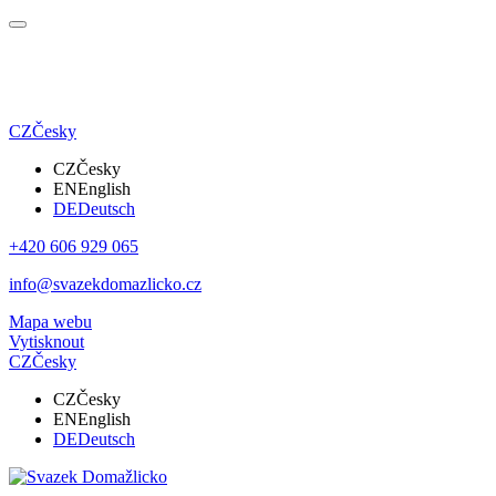
CZ
Česky
CZ
Česky
EN
English
DE
Deutsch
+420 606 929 065
info@svazekdomazlicko.cz
Mapa webu
Vytisknout
CZ
Česky
CZ
Česky
EN
English
DE
Deutsch