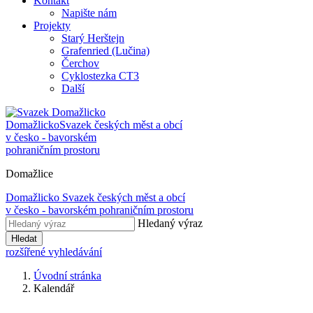
Kontakt
Napište nám
Projekty
Starý Herštejn
Grafenried (Lučina)
Čerchov
Cyklostezka CT3
Další
Domažlicko
Svazek českých měst a obcí
v česko - bavorském
pohraničním prostoru
Domažlice
Domažlicko
Svazek českých měst a obcí
v česko - bavorském pohraničním prostoru
Hledaný výraz
Hledat
rozšířené vyhledávání
Úvodní stránka
Kalendář