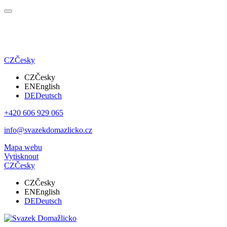
CZ
Česky
CZ
Česky
EN
English
DE
Deutsch
+420 606 929 065
info@svazekdomazlicko.cz
Mapa webu
Vytisknout
CZ
Česky
CZ
Česky
EN
English
DE
Deutsch