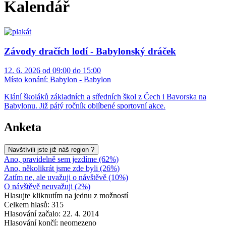
Kalendář
Závody dračích lodí - Babylonský dráček
12. 6. 2026 od 09:00 do 15:00
Místo konání:
Babylon - Babylon
Klání školáků základních a středních škol z Čech i Bavorska na
Babylonu. Již pátý ročník oblíbené sportovní akce.
Anketa
Navštívili jste již náš region ?
Ano, pravidelně sem jezdíme (62%)
Ano, několikrát jsme zde byli (26%)
Zatím ne, ale uvažuji o návštěvě (10%)
O návštěvě neuvažuji (2%)
Hlasujte kliknutím na jednu z možností
Celkem hlasů: 315
Hlasování začalo: 22. 4. 2014
Hlasování končí: neomezeno