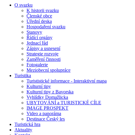
O svazku
K historii svazku
Členské obce
Úřední deska
Hospodaření svazku
Stanovy
Řídící orgány
Jednací řád
Zápisy a usnesení
Strategie rozvoje
Zaměření činnosti
Fotogalerie
Meziobecní spolupráce
Turistika
Turististické informace - Interaktivní mapa
Kulturní tipy
Kulturní tipy z Bavorska
Vyhlídky Domažlicka
UBYTOVÁNÍ a TURISTICKÉ CÍLE
IMAGE PROSPEKT
Video a panoráma
Destinace Český les
Turistická hra
Aktuality