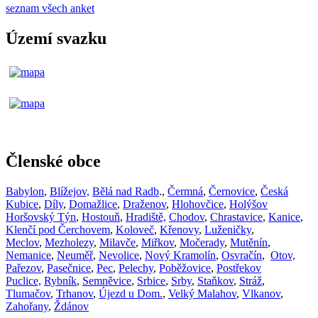
seznam všech anket
Území svazku
Členské obce
Babylon
,
Blížejov,
Bělá nad Radb
.,
Čermná
,
Černovice
,
Česká
Kubice
,
Díly
,
Domažlice
,
Draženov
,
Hlohovčice
,
Holýšov
Horšovský Týn
,
Hostouň
,
Hradiště,
Chodov
,
Chrastavice
,
Kanice
,
Klenčí pod Čerchovem
,
Koloveč
,
Křenovy
,
Luženičky
,
Meclov
,
Mezholezy
,
Milavče
,
Miřkov
,
Močerady
,
Mutěnín
,
Nemanice
,
Neuměř
,
Nevolice
,
Nový Kramolín
,
Osvračín
,
Otov,
Pařezov
,
Pasečnice
,
Pec
,
Pelechy
,
Poběžovice
,
Postřekov
Puclice,
Rybník
,
Semněvice
,
Srbice
,
Srby
,
Staňkov
,
Stráž
,
Tlumačov
,
Trhanov
,
Újezd u Dom.
,
Velký Malahov
,
Vlkanov
,
Zahořany
,
Ždánov