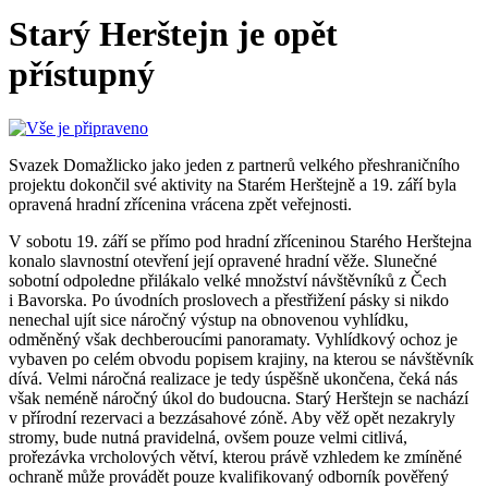
Starý Herštejn je opět
přístupný
Svazek Domažlicko jako jeden z partnerů velkého přeshraničního
projektu dokončil své aktivity na Starém Herštejně a 19. září byla
opravená hradní zřícenina vrácena zpět veřejnosti.
V sobotu 19. září se přímo pod hradní zříceninou Starého Herštejna
konalo slavnostní otevření její opravené hradní věže. Slunečné
sobotní odpoledne přilákalo velké množství návštěvníků z Čech
i Bavorska. Po úvodních proslovech a přestřižení pásky si nikdo
nenechal ujít sice náročný výstup na obnovenou vyhlídku,
odměněný však dechberoucími panoramaty. Vyhlídkový ochoz je
vybaven po celém obvodu popisem krajiny, na kterou se návštěvník
dívá. Velmi náročná realizace je tedy úspěšně ukončena, čeká nás
však neméně náročný úkol do budoucna. Starý Herštejn se nachází
v přírodní rezervaci a bezzásahové zóně. Aby věž opět nezakryly
stromy, bude nutná pravidelná, ovšem pouze velmi citlivá,
prořezávka vrcholových větví, kterou právě vzhledem ke zmíněné
ochraně může provádět pouze kvalifikovaný odborník pověřený