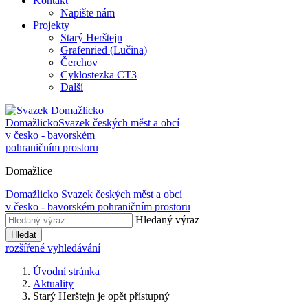
Kontakt
Napište nám
Projekty
Starý Herštejn
Grafenried (Lučina)
Čerchov
Cyklostezka CT3
Další
Domažlicko
Svazek českých měst a obcí
v česko - bavorském
pohraničním prostoru
Domažlice
Domažlicko
Svazek českých měst a obcí
v česko - bavorském pohraničním prostoru
Hledaný výraz
Hledat
rozšířené vyhledávání
Úvodní stránka
Aktuality
Starý Herštejn je opět přístupný