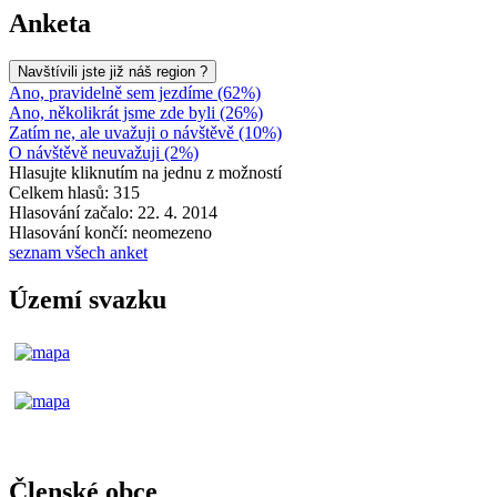
Anketa
Navštívili jste již náš region ?
Ano, pravidelně sem jezdíme (62%)
Ano, několikrát jsme zde byli (26%)
Zatím ne, ale uvažuji o návštěvě (10%)
O návštěvě neuvažuji (2%)
Hlasujte kliknutím na jednu z možností
Celkem hlasů: 315
Hlasování začalo: 22. 4. 2014
Hlasování končí: neomezeno
seznam všech anket
Území svazku
Členské obce