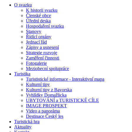
O svazku
K historii svazku
Členské obce
Úřední deska
Hospodaření svazku
Stanovy
Řídící orgány
Jednací řád
Zápisy a usnesení
Strategie rozvoje
Zaměření činnosti
Fotogalerie
Meziobecní spolupráce
Turistika
Turististické informace - Interaktivní mapa
Kulturní tipy
Kulturní tipy z Bavorska
Vyhlídky Domažlicka
UBYTOVÁNÍ a TURISTICKÉ CÍLE
IMAGE PROSPEKT
Video a panoráma
Destinace Český les
Turistická hra
Aktuality