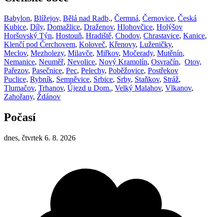
Babylon
,
Blížejov,
Bělá nad Radb
.,
Čermná
,
Černovice
,
Česká
Kubice
,
Díly
,
Domažlice
,
Draženov
,
Hlohovčice
,
Holýšov
Horšovský Týn
,
Hostouň
,
Hradiště,
Chodov
,
Chrastavice
,
Kanice
,
Klenčí pod Čerchovem
,
Koloveč
,
Křenovy
,
Luženičky
,
Meclov
,
Mezholezy
,
Milavče
,
Miřkov
,
Močerady
,
Mutěnín
,
Nemanice
,
Neuměř
,
Nevolice
,
Nový Kramolín
,
Osvračín
,
Otov,
Pařezov
,
Pasečnice
,
Pec
,
Pelechy
,
Poběžovice
,
Postřekov
Puclice,
Rybník
,
Semněvice
,
Srbice
,
Srby
,
Staňkov
,
Stráž
,
Tlumačov
,
Trhanov
,
Újezd u Dom.
,
Velký Malahov
,
Vlkanov
,
Zahořany
,
Ždánov
Počasí
dnes, čtvrtek 6. 8. 2026