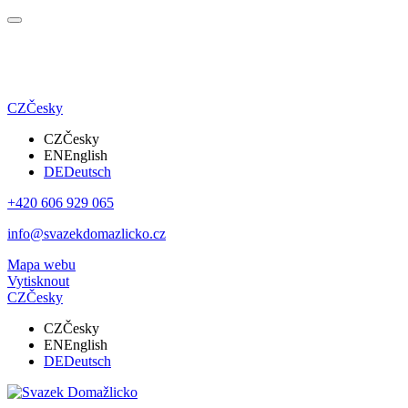
CZ
Česky
CZ
Česky
EN
English
DE
Deutsch
+420 606 929 065
info@svazekdomazlicko.cz
Mapa webu
Vytisknout
CZ
Česky
CZ
Česky
EN
English
DE
Deutsch